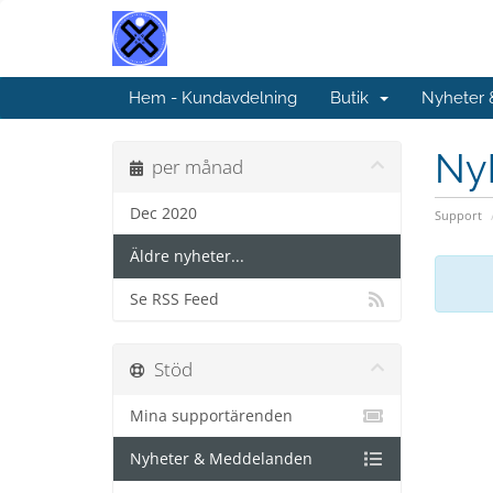
Hem - Kundavdelning
Butik
Nyheter
Ny
per månad
Dec 2020
Support
Äldre nyheter...
Se RSS Feed
Stöd
Mina supportärenden
Nyheter & Meddelanden