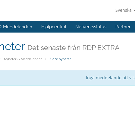
Svenska
 & Meddelanden
Hjälpcentral
Nätverksstatus
Partner
heter
Det senaste från RDP EXTRA
Nyheter & Meddelanden
Äldre nyheter
Inga meddelande att vi