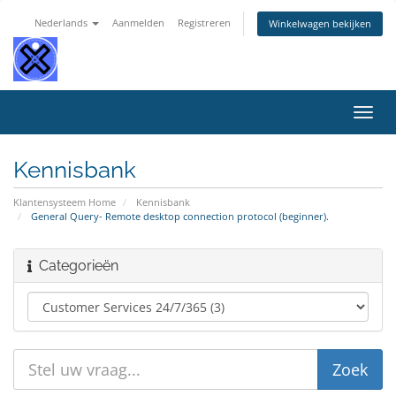
Nederlands
Aanmelden
Registreren
Winkelwagen bekijken
Navig
in-/u
Kennisbank
Klantensysteem Home
Kennisbank
General Query- Remote desktop connection protocol (beginner).
Categorieën