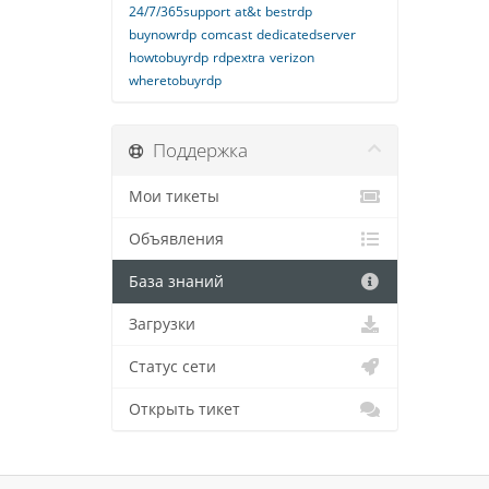
24/7/365support
at&t
bestrdp
buynowrdp
comcast
dedicatedserver
howtobuyrdp
rdpextra
verizon
wheretobuyrdp
Поддержка
Мои тикеты
Объявления
База знаний
Загрузки
Статус сети
Открыть тикет