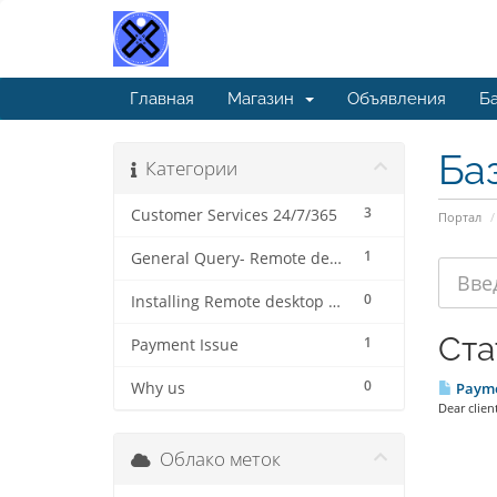
Главная
Магазин
Объявления
Ба
Ба
Категории
3
Customer Services 24/7/365
Портал
1
General Query- Remote desktop connection protocol (beginner).
0
Installing Remote desktop connection for MAC ( step by step)
Ста
1
Payment Issue
0
Why us
Paymen
Dear clien
Облако меток