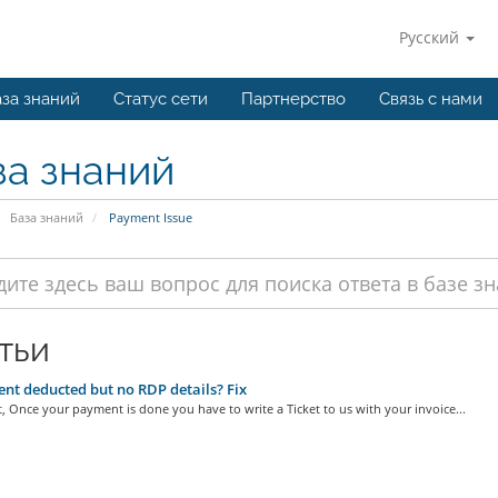
Русский
за знаний
Статус сети
Партнерство
Связь с нами
за знаний
База знаний
Payment Issue
тьи
t deducted but no RDP details? Fix
t, Once your payment is done you have to write a Ticket to us with your invoice...