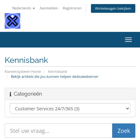
Nederlands
Aanmelden
Registreren
Winkelwagen bekijken
Navig
in-/u
Kennisbank
Klantensysteem Home
Kennisbank
Bekijk artikels die jou kunnen helpen dedicatedserver
Categorieën