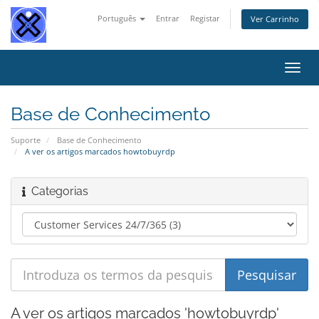
Português
Entrar
Registar
Ver Carrinho
Alter
nave
Base de Conhecimento
Suporte
Base de Conhecimento
A ver os artigos marcados howtobuyrdp
Categorias
A ver os artigos marcados 'howtobuyrdp'