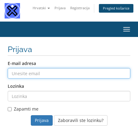
Hrvatski
Prijava
Registtracija
Pregled košarice
Preba
navig
Prijava
E-mail adresa
Lozinka
Zapamti me
Zaboravili ste lozinku?