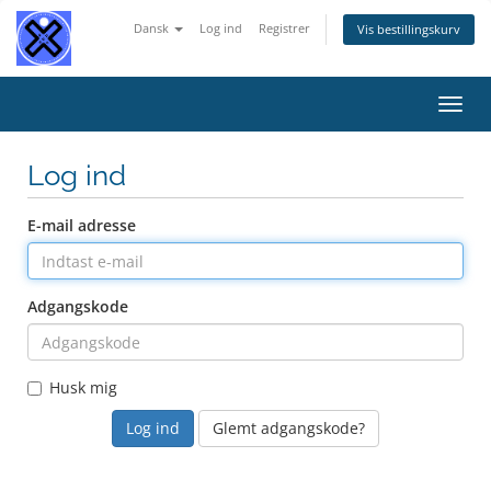
Dansk
Log ind
Registrer
Vis bestillingskurv
Skift
navig
Log ind
E-mail adresse
Adgangskode
Husk mig
Glemt adgangskode?