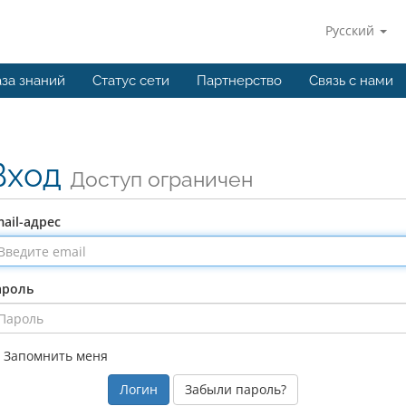
Русский
за знаний
Статус сети
Партнерство
Связь с нами
Вход
Доступ ограничен
ail-адрес
ароль
Запомнить меня
Забыли пароль?