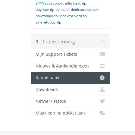
24/7/365support
at&t
bestrdp
buynowrdp
comcast
dedicatedserver
howtobuyrdp
rdpextra
verizon
wheretobuyrdp
Ondersteuning
Mijn Support Tickets
Nieuws & Aankondigingen
Kennisbank
Downloads
Netwerk status
Maak een helpticket aan