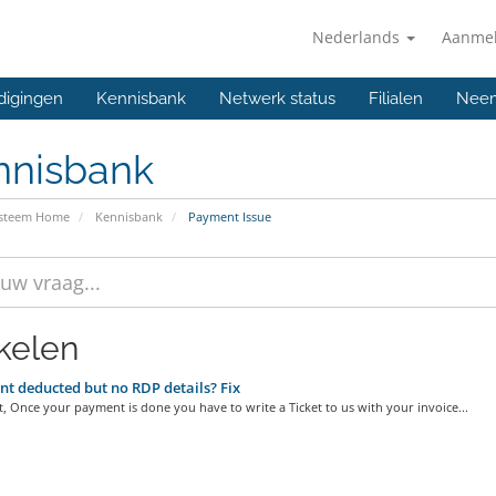
Nederlands
Aanme
digingen
Kennisbank
Netwerk status
Filialen
Neem
nnisbank
ysteem Home
Kennisbank
Payment Issue
ikelen
t deducted but no RDP details? Fix
t, Once your payment is done you have to write a Ticket to us with your invoice...