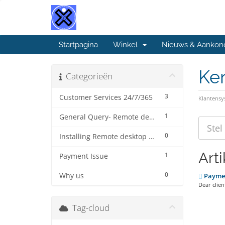
Startpagina
Winkel
Nieuws & Aankon
Ke
Categorieën
3
Customer Services 24/7/365
Klantens
1
General Query- Remote desktop connection protocol (beginner).
0
Installing Remote desktop connection for MAC ( step by step)
Art
1
Payment Issue
0
Why us
Paymen
Dear clien
Tag-cloud