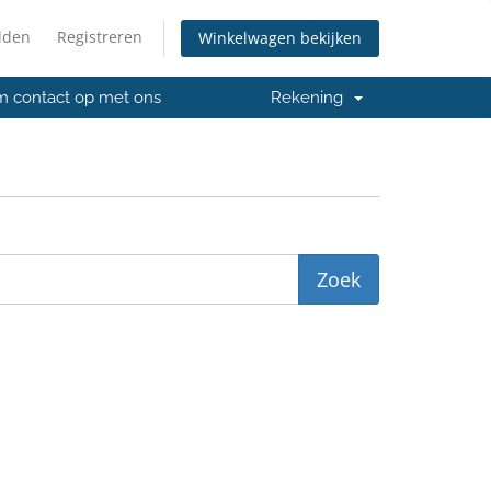
lden
Registreren
Winkelwagen bekijken
 contact op met ons
Rekening