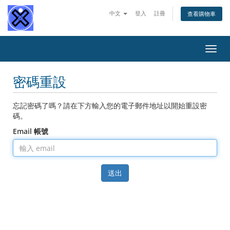
中文
登入
註冊
查看購物車
切
換
導
密碼重設
覽
忘記密碼了嗎？請在下方輸入您的電子郵件地址以開始重設密
碼。
Email 帳號
送出