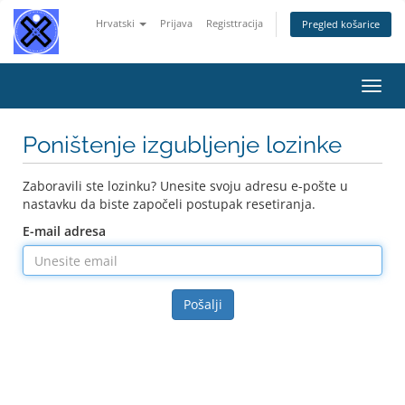
Hrvatski
Prijava
Registtracija
Pregled košarice
Preba
navig
Poništenje izgubljenje lozinke
Zaboravili ste lozinku? Unesite svoju adresu e-pošte u
nastavku da biste započeli postupak resetiranja.
E-mail adresa
Pošalji