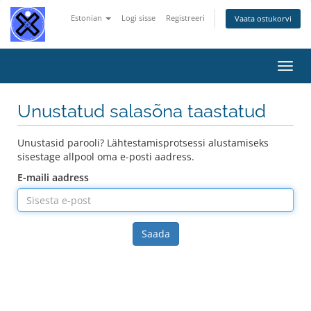
Estonian
Logi sisse
Registreeri
Vaata ostukorvi
Lülit
navig
Unustatud salasõna taastatud
Unustasid parooli? Lähtestamisprotsessi alustamiseks
sisestage allpool oma e-posti aadress.
E-maili aadress
Saada