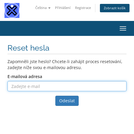
Čeština
Přihlášení
Registrace
Zobrazit košík
Přep
navig
Reset hesla
Zapomněli jste heslo? Chcete-li zahájit proces resetování,
zadejte níže svou e-mailovou adresu.
E-mailová adresa
Odeslat