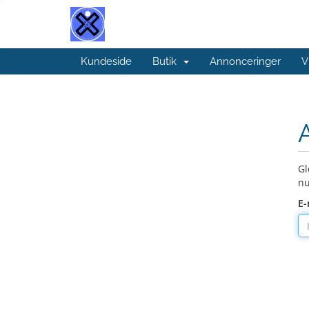
Kundeside
Butik
Annonceringer
V
Gl
nu
E-