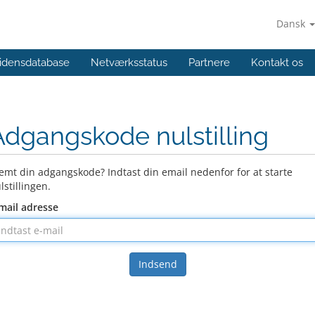
Dansk
idensdatabase
Netværksstatus
Partnere
Kontakt os
Adgangskode nulstilling
emt din adgangskode? Indtast din email nedenfor for at starte
lstillingen.
mail adresse
Indsend